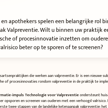
 en apothekers spelen een belangrijke rol b
k Valpreventie. Wilt u binnen uw praktijk ee
sche of procesinnovatie inzetten om ouder
lrisico beter op te sporen of te screenen?
artsenpraktijken die werken aan valpreventie. Er is een nieuwe su
che of procesinnovaties rondom valpreventie in de praktijk te imp
matie-impuls Technologie voor Valpreventie
ondersteunt huis
ter opsporen en screenen van ouderen met een verhoogd valrisico.
erste twee stappen van de landelijke ketenaanpak valpreventie: het