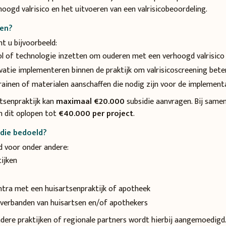
oogd valrisico en het uitvoeren van een valrisicobeoordeling.
gen?
t u bijvoorbeeld:
ol of technologie inzetten om ouderen met een verhoogd valrisico 
vatie implementeren binnen de praktijk om valrisicoscreening bete
ainen of materialen aanschaffen die nodig zijn voor de implement
rtsenpraktijk kan
maximaal €20.000
subsidie aanvragen. Bij sam
n dit oplopen tot
€40.000 per project
.
idie bedoeld?
d voor onder andere:
ijken
tra met een huisartsenpraktijk of apotheek
erbanden van huisartsen en/of apothekers
re praktijken of regionale partners wordt hierbij aangemoedigd