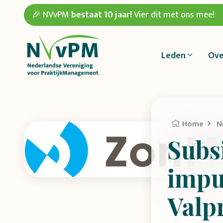
🎉 NVvPM
bestaat 10 jaar!
Vier dit met ons mee!
Leden
Ove
Home
N
Subs
impu
Valp