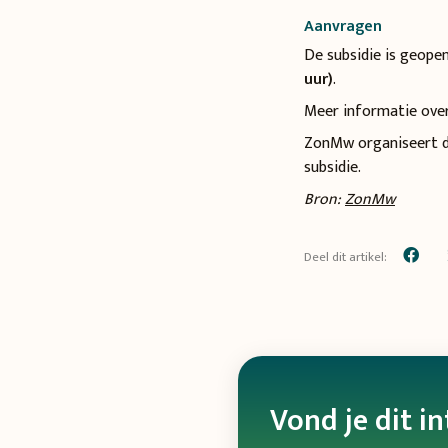
Aanvragen
De subsidie is geope
uur)
.
Meer informatie over
ZonMw organiseert d
subsidie.
Bron:
ZonMw
Deel dit artikel:
Vond je dit i