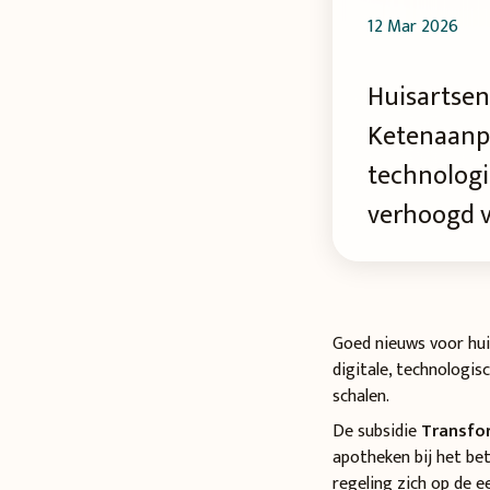
12 Mar 2026
Huisartsen
Ketenaanpa
technologi
verhoogd va
Goed nieuws voor huis
digitale, technologis
schalen.
De subsidie
Transfor
apotheken bij het be
regeling zich op de e