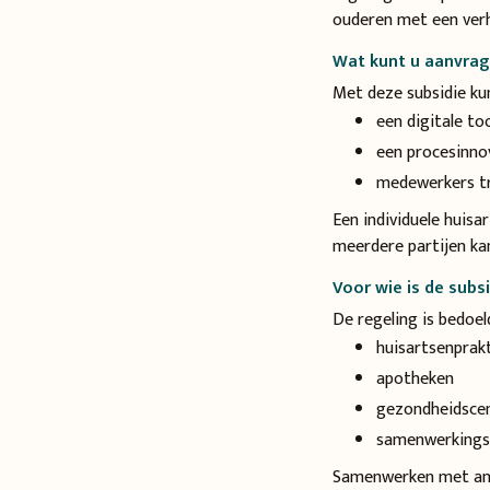
ouderen met een verh
Wat kunt u aanvra
Met deze subsidie kun
een digitale to
een procesinno
medewerkers tr
Een individuele huisa
meerdere partijen ka
Voor wie is de subs
De regeling is bedoel
huisartsenprakt
apotheken
gezondheidscen
samenwerkingsv
Samenwerken met ande