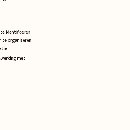
te identificeren
r te organiseren
atie
enwerking met
.