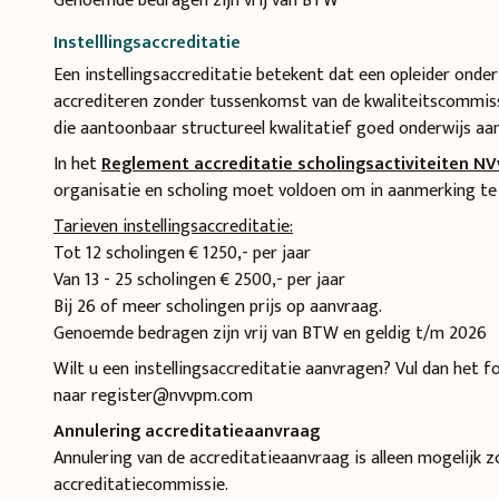
Genoemde bedragen zijn vrij van BTW
Instelllingsaccreditatie
Een instellingsaccreditatie betekent dat een opleider onde
accrediteren zonder tussenkomst van de kwaliteitscommiss
die aantoonbaar structureel kwalitatief goed onderwijs aa
In het
Reglement accreditatie scholings activiteiten N
organisatie en scholing moet voldoen om in aanmerking te 
Tarieven instellingsaccreditatie:
Tot 12 scholingen € 1250,- per jaar
Van 13 - 25 scholingen € 2500,- per jaar
Bij 26 of meer scholingen prijs op aanvraag.
Genoemde bedragen zijn vrij van BTW en geldig t/m 2026
Wilt u een instellingsaccreditatie aanvragen? Vul dan het f
naar register@nvvpm.com
Annulering accreditatieaanvraag
Annulering van de accreditatieaanvraag is alleen mogelijk 
accreditatiecommissie.