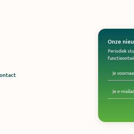
Onze
nie
Periodiek stu
functieontwik
ontact