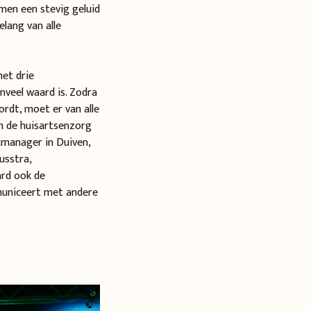
men een stevig geluid
lang van alle
met drie
nveel waard is. Zodra
ordt, moet er van alle
n de huisartsenzorg
jkmanager in Duiven,
usstra,
ard ook de
municeert met andere