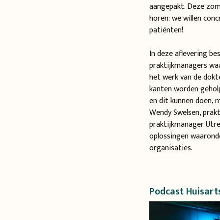
aangepakt. Deze zome
horen: we willen conc
patiënten!
In deze aflevering b
praktijkmanagers waa
het werk van de dokte
kanten worden geholp
en dit kunnen doen, m
Wendy Swelsen, prakt
praktijkmanager Utre
oplossingen waaronde
organisaties.
Podcast Huisarts