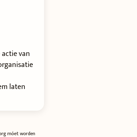
 actie van
organisatie
n
em laten
nzorg móet worden