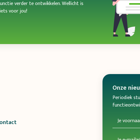
unctie verder te ontwikkelen. Wellicht is
ets voor jou!
Onze
nie
Periodiek stu
functieontwik
ontact