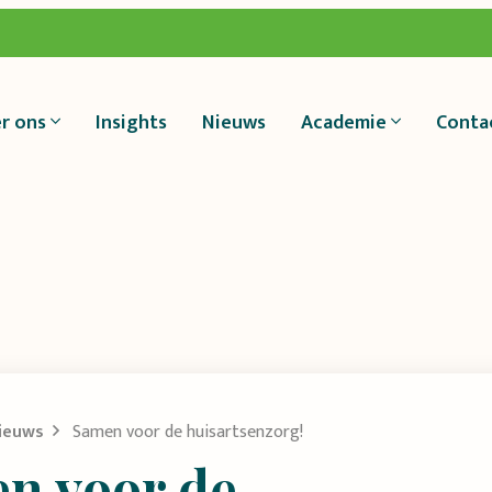
r ons
Insights
Nieuws
Academie
Conta
ieuws
Samen voor de huisartsenzorg!
n voor de