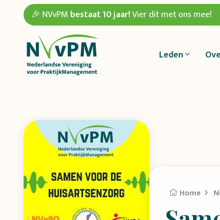
🎉 NVvPM
bestaat 10 jaar!
Vier dit met ons mee!
Leden
Ove
Home
N
Same