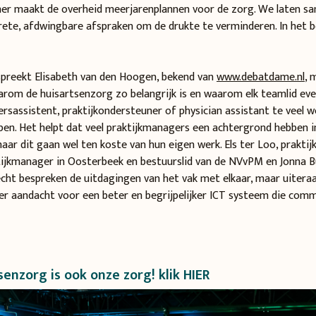
r maakt de overheid meerjarenplannen voor de zorg. We laten sa
rete, afdwingbare afspraken om de drukte te verminderen. In het be
espreekt Elisabeth van den Hoogen, bekend van
www.debatdame.nl
, 
rom de huisartsenzorg zo belangrijk is en waarom elk teamlid eve
rsassistent, praktijkondersteuner of physician assistant te veel w
en. Het helpt dat veel praktijkmanagers een achtergrond hebben i
aar dit gaan wel ten koste van hun eigen werk. Els ter Loo, prakti
ijkmanager in Oosterbeek en bestuurslid van de NVvPM en Jonna B
cht bespreken de uitdagingen van het vak met elkaar, maar uitera
r aandacht voor een beter en begrijpelijker ICT systeem die com
enzorg is ook onze zorg! klik
HIER