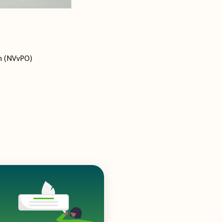
en (NVvPO
)